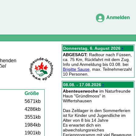
Anmelden
Donnerstag, 6. August 2026
•
ABGESAGT:
Radtour nach Füssen,
ca. 75 Km, Rückfahrt mit dem Zug.
echenden
Info und Anmeldung bis 03.08. bei
iel
Brigitte Sause
, max. Teilnehmerzahl
10 Personen.
08.08. - 17.08.2026
•
Abenteuerwoche
im Naturfreunde
Größe
Haus "Gründlmoos" in
Wiffertshausen
5671kb
4286kb
Das Zeltlager in den Sommerferien
ist für Kinder und Jugendliche im
3551kb
Alter von 8 bis 14 Jahre
1984kb
Es erwartet dich ein
abwechslungsreiches
1901kb
Ferienprogramm mit viel Bewegung,