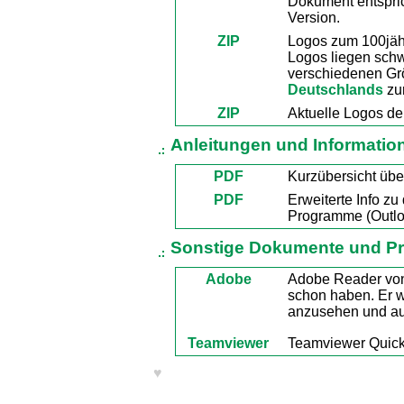
Dokument entspri
Version.
ZIP
Logos zum 100jäh
Logos liegen schw
verschiedenen Gr
Deutschlands
zu
ZIP
Aktuelle Logos de
Anleitungen und Informatio
PDF
Kurzübersicht übe
PDF
Erweiterte Info zu
Programme (Outloo
Sonstige Dokumente und 
Adobe
Adobe Reader von
schon haben. Er 
anzusehen und a
Teamviewer
Teamviewer Quic
♥