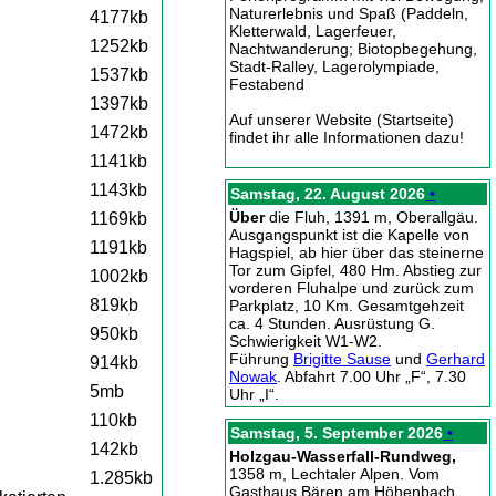
Naturerlebnis und Spaß (Paddeln,
4177kb
Kletterwald, Lagerfeuer,
1252kb
Nachtwanderung; Biotopbegehung,
Stadt-Ralley, Lagerolympiade,
1537kb
Festabend
1397kb
Auf unserer Website (Startseite)
1472kb
findet ihr alle Informationen dazu!
1141kb
1143kb
Samstag, 22. August 2026
•
Über
die Fluh, 1391 m, Oberallgäu.
1169kb
Ausgangspunkt ist die Kapelle von
1191kb
Hagspiel, ab hier über das steinerne
Tor zum Gipfel, 480 Hm. Abstieg zur
1002kb
vorderen Fluhalpe und zurück zum
819kb
Parkplatz, 10 Km. Gesamtgehzeit
ca. 4 Stunden. Ausrüstung G.
950kb
Schwierigkeit W1-W2.
Führung
Brigitte Sause
und
Gerhard
914kb
Nowak
. Abfahrt 7.00 Uhr „F“, 7.30
5mb
Uhr „I“.
110kb
Samstag, 5. September 2026
•
142kb
Holzgau-Wasserfall-Rundweg,
1358 m, Lechtaler Alpen. Vom
1.285kb
Gasthaus Bären am Höhenbach