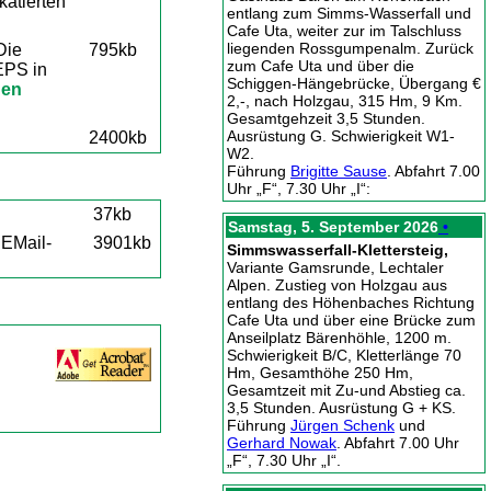
katierten
entlang zum Simms-Wasserfall und
Cafe Uta, weiter zur im Talschluss
liegenden Rossgumpenalm. Zurück
Die
795kb
zum Cafe Uta und über die
EPS in
Schiggen-Hängebrücke, Übergang €
den
2,-, nach Holzgau, 315 Hm, 9 Km.
Gesamtgehzeit 3,5 Stunden.
Ausrüstung G. Schwierigkeit W1-
2400kb
W2.
Führung
Brigitte Sause
. Abfahrt 7.00
Uhr „F“, 7.30 Uhr „I“:
37kb
Samstag, 5. September 2026
•
 EMail-
3901kb
Simmswasserfall-Klettersteig,
Variante Gamsrunde, Lechtaler
Alpen. Zustieg von Holzgau aus
entlang des Höhenbaches Richtung
Cafe Uta und über eine Brücke zum
Anseilplatz Bärenhöhle, 1200 m.
Schwierigkeit B/C, Kletterlänge 70
Hm, Gesamthöhe 250 Hm,
Gesamtzeit mit Zu-und Abstieg ca.
3,5 Stunden. Ausrüstung G + KS.
Führung
Jürgen Schenk
und
Gerhard Nowak
. Abfahrt 7.00 Uhr
„F“, 7.30 Uhr „I“.