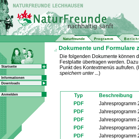
Naturfreunde
Programm
Berich
Dokumente und Formulare 
Die folgenden Dokumente können dur
Festplatte übertragen werden. Dazu
Startseite
Punkt des Kontextmenüs aufrufen. (In
speichern unter ...
)
Informationen
Downloads
Anmelden
Typ
Beschreibung
PDF
Jahresprogramm 
PDF
Jahresprogramm 
PDF
Jahresprogramm 
PDF
Jahresprogramm 
PDF
Jahresprogramm 