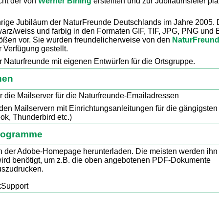
cht der von
Werner Birling
erstellten und zur Jubiläumsfeier pla
rige Jubiläum der NaturFreunde Deutschlands im Jahre 2005. 
arz/weiss und farbig in den Formaten GIF, TIF, JPG, PNG und 
ößen vor. Sie wurden freundelicherweise von den
NaturFreun
r Verfügung gestellt.
r Naturfreunde mit eigenen Entwürfen für die Ortsgruppe.
nen
r die Mailserver für die Naturfreunde-Emailadressen
 den Mailservern mit Einrichtungsanleitungen für die gängigsten
k, Thunderbird etc.)
Programme
 der Adobe-Homepage herunterladen. Die meisten werden ihn
wird benötigt, um z.B. die oben angebotenen PDF-Dokumente
uszudrucken.
kSupport