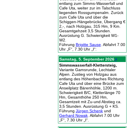
entlang zum Simms-Wasserfall und
Cafe Uta, weiter zur im Talschluss
liegenden Rossgumpenalm. Zurück
zum Cafe Uta und über die
Schiggen-Hängebrücke, Übergang €
2,-, nach Holzgau, 315 Hm, 9 Km.
Gesamtgehzeit 3,5 Stunden.
Ausrüstung G. Schwierigkeit W1-
W2.
Führung
Brigitte Sause
. Abfahrt 7.00
Uhr „F“, 7.30 Uhr „I“:
Samstag, 5. September 2026
•
Simmswasserfall-Klettersteig,
Variante Gamsrunde, Lechtaler
Alpen. Zustieg von Holzgau aus
entlang des Höhenbaches Richtung
Cafe Uta und über eine Brücke zum
Anseilplatz Bärenhöhle, 1200 m.
Schwierigkeit B/C, Kletterlänge 70
Hm, Gesamthöhe 250 Hm,
Gesamtzeit mit Zu-und Abstieg ca.
3,5 Stunden. Ausrüstung G + KS.
Führung
Jürgen Schenk
und
Gerhard Nowak
. Abfahrt 7.00 Uhr
„F“, 7.30 Uhr „I“.