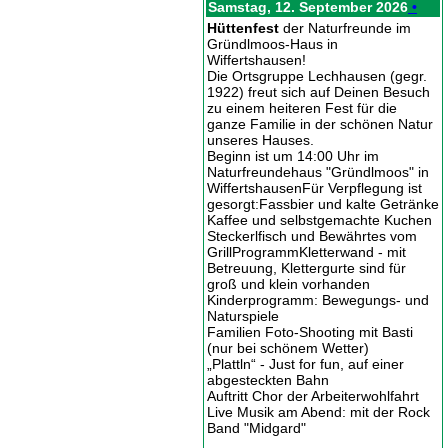
Samstag, 12. September 2026
•
Hüttenfest
der Naturfreunde im
Gründlmoos-Haus in
Wiffertshausen!
Die Ortsgruppe Lechhausen (gegr.
1922) freut sich auf Deinen Besuch
zu einem heiteren Fest für die
ganze Familie in der schönen Natur
unseres Hauses.
Beginn ist um 14:00 Uhr im
Naturfreundehaus "Gründlmoos" in
WiffertshausenFür Verpflegung ist
gesorgt:Fassbier und kalte Getränke
Kaffee und selbstgemachte Kuchen
Steckerlfisch und Bewährtes vom
GrillProgrammKletterwand - mit
Betreuung, Klettergurte sind für
groß und klein vorhanden
Kinderprogramm: Bewegungs- und
Naturspiele
Familien Foto-Shooting mit Basti
(nur bei schönem Wetter)
„Plattln“ - Just for fun, auf einer
abgesteckten Bahn
Auftritt Chor der Arbeiterwohlfahrt
Live Musik am Abend: mit der Rock
Band "Midgard"