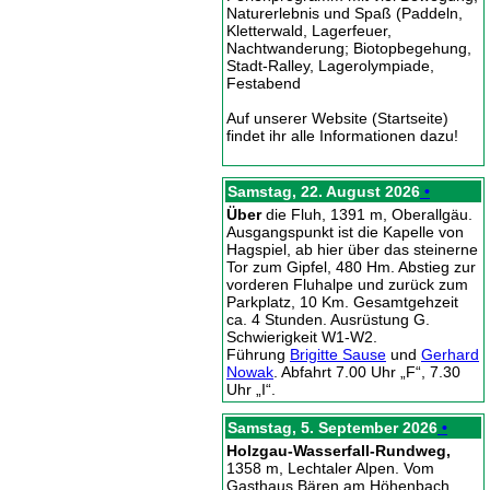
Naturerlebnis und Spaß (Paddeln,
Kletterwald, Lagerfeuer,
Nachtwanderung; Biotopbegehung,
Stadt-Ralley, Lagerolympiade,
Festabend
Auf unserer Website (Startseite)
findet ihr alle Informationen dazu!
Samstag, 22. August 2026
•
Über
die Fluh, 1391 m, Oberallgäu.
Ausgangspunkt ist die Kapelle von
Hagspiel, ab hier über das steinerne
Tor zum Gipfel, 480 Hm. Abstieg zur
vorderen Fluhalpe und zurück zum
Parkplatz, 10 Km. Gesamtgehzeit
ca. 4 Stunden. Ausrüstung G.
Schwierigkeit W1-W2.
Führung
Brigitte Sause
und
Gerhard
Nowak
. Abfahrt 7.00 Uhr „F“, 7.30
Uhr „I“.
Samstag, 5. September 2026
•
Holzgau-Wasserfall-Rundweg,
1358 m, Lechtaler Alpen. Vom
Gasthaus Bären am Höhenbach