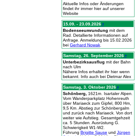
Aktuelle Infos oder Änderungen
findet ihr immer hier auf unserer
Website
15.09. - 23.09.2026
•
Bodenseeumrundung
mit dem
Rad. Detallierte Informationen auf
Anfrage. Anmeldung bis 15.02.2026
bei
Gerhard Nowak
.
Samstag, 26. September 2026
•
Unterbezirksausflug
mit der Bahn
nach Ulm
Nähere Infos erhaltet ihr hier wenn
bekannt. Info auch bei Dietmar Alex
Samstag, 3. Oktober 2026
•
Schönberg,
1621m. Isartaler Alpen.
Vom Wanderparkplatz Hohenreuth
über Mariaeck zum Gipfel, 800 Hm,
9,5 Km. Abstieg zur Schönbergalm
und zurück nach Mariaeck. Von dort
weiter wie Aufstieg. Gesamtgehzeit
ca. 5 Stunden. Ausrüstung G.
Schwierigkeit W1-W2.
Führung
Brigitte Sause
und
Jürgen