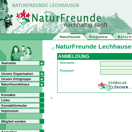
Naturfreunde
Programm
Berich
NaturFreunde Lechhausen
ANMELDUNG
Username:
Startseite
Passwort:
Unsere Organisation
Unsere Ortsgruppe
Naturfreundehaus
Kontakte
♥
Links
Kontaktformular
Impressum
Mitglied werden