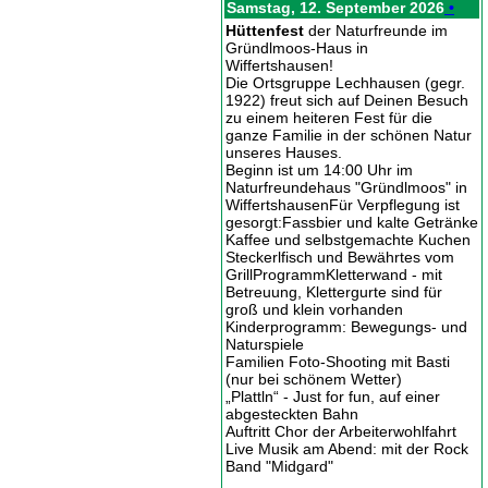
Samstag, 12. September 2026
•
Hüttenfest
der Naturfreunde im
Gründlmoos-Haus in
Wiffertshausen!
Die Ortsgruppe Lechhausen (gegr.
1922) freut sich auf Deinen Besuch
zu einem heiteren Fest für die
ganze Familie in der schönen Natur
unseres Hauses.
Beginn ist um 14:00 Uhr im
Naturfreundehaus "Gründlmoos" in
WiffertshausenFür Verpflegung ist
gesorgt:Fassbier und kalte Getränke
Kaffee und selbstgemachte Kuchen
Steckerlfisch und Bewährtes vom
GrillProgrammKletterwand - mit
Betreuung, Klettergurte sind für
groß und klein vorhanden
Kinderprogramm: Bewegungs- und
Naturspiele
Familien Foto-Shooting mit Basti
(nur bei schönem Wetter)
„Plattln“ - Just for fun, auf einer
abgesteckten Bahn
Auftritt Chor der Arbeiterwohlfahrt
Live Musik am Abend: mit der Rock
Band "Midgard"