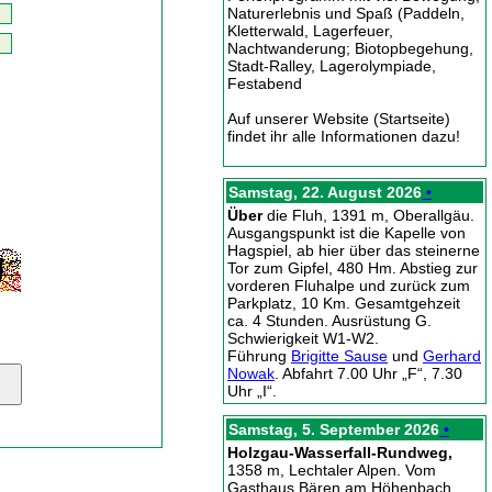
Naturerlebnis und Spaß (Paddeln,
Kletterwald, Lagerfeuer,
Nachtwanderung; Biotopbegehung,
Stadt-Ralley, Lagerolympiade,
Festabend
Auf unserer Website (Startseite)
findet ihr alle Informationen dazu!
Samstag, 22. August 2026
•
Über
die Fluh, 1391 m, Oberallgäu.
Ausgangspunkt ist die Kapelle von
Hagspiel, ab hier über das steinerne
Tor zum Gipfel, 480 Hm. Abstieg zur
vorderen Fluhalpe und zurück zum
Parkplatz, 10 Km. Gesamtgehzeit
ca. 4 Stunden. Ausrüstung G.
Schwierigkeit W1-W2.
Führung
Brigitte Sause
und
Gerhard
Nowak
. Abfahrt 7.00 Uhr „F“, 7.30
Uhr „I“.
Samstag, 5. September 2026
•
Holzgau-Wasserfall-Rundweg,
1358 m, Lechtaler Alpen. Vom
Gasthaus Bären am Höhenbach