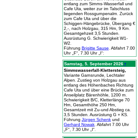
entlang zum Simms-Wasserfall und
Cafe Uta, weiter zur im Talschluss
liegenden Rossgumpenalm. Zurück
zum Cafe Uta und über die
Schiggen-Hängebrücke, Übergang €
2,-, nach Holzgau, 315 Hm, 9 Km.
Gesamtgehzeit 3,5 Stunden.
Ausrüstung G. Schwierigkeit W1-
W2.
Führung
Brigitte Sause
. Abfahrt 7.00
Uhr „F“, 7.30 Uhr „I“:
Samstag, 5. September 2026
•
Simmswasserfall-Klettersteig,
Variante Gamsrunde, Lechtaler
Alpen. Zustieg von Holzgau aus
entlang des Höhenbaches Richtung
Cafe Uta und über eine Brücke zum
Anseilplatz Bärenhöhle, 1200 m.
Schwierigkeit B/C, Kletterlänge 70
Hm, Gesamthöhe 250 Hm,
Gesamtzeit mit Zu-und Abstieg ca.
3,5 Stunden. Ausrüstung G + KS.
Führung
Jürgen Schenk
und
Gerhard Nowak
. Abfahrt 7.00 Uhr
„F“, 7.30 Uhr „I“.