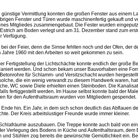
ch günstige Vermittlung konnten die großen Fenster aus einem L
übrigen Fenster und Türen wurde maschinenfertig gekauft und v
nes Mitgliedes zusammengebaut. Die Fester wurden eingeputzt, 
Estrich am Boden verlegt und am 31. Dezember stand zum erst
ur Verfügung.
 bei der Feier, denn die Simse fehlten noch und der Ofen, der d
im Jahre 1960 mit den Arbeiten so weit gekommen zu sein.
der Fertigstellung der Lichtschächte konnte endlich der große 
planiert werden. Und schon bekam unser Bauvorhaben eine Form,
Betonrohre für Schlamm- und Versitzschacht wurden hergestellt
solche, die ein wenig verwandt zu diesem Handwerk waren, hat
che, WC sowie Diele erhielten einen Steinboden. Die Kanalisat
alls fertiggestellt werden. Im Hause selbst konnte bald der Ma
en für den Aufenthaltsraum wurden von Mitgliedern gespendet.
 Ende hin. Ein Jahr, in dem sich schon deutlich das Abflauen d
hte. Der Kreis arbeitslustiger Freunde wurde immer kleiner.
e Schlafräume auszubauen. Die Treppe konnte auch bald von e
t der Verlegung des Bodens in Küche und Aufenthaltsraum, de
 und Stühlen zog bereits die gewünschte Gemütlichkeit ein. Be