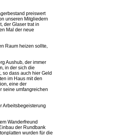
agerbestand preiswert
on unseren Mitgliedern
der Glaser trat in
en Mal der neue
en Raum heizen sollte,
Berg Aushub, der immer
 in der sich die
, so dass auch hier Geld
ten im Haus mit den
ion, eine der
ler seine umfangreichen
er Arbeitsbegeisterung
inem Wanderfreund
m Einbau der Rundbank
tonplatten wurden für die