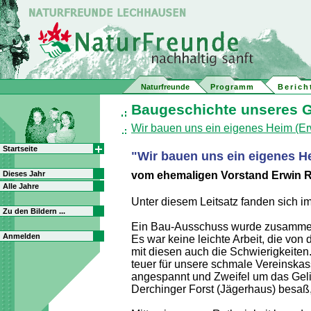
Naturfreunde
Programm
Berich
Baugeschichte unseres 
Wir bauen uns ein eigenes Heim (Erw
Startseite
"Wir bauen uns ein eigenes H
Dieses Jahr
vom ehemaligen Vorstand Erwin Ri
Alle Jahre
Unter diesem Leitsatz fanden sich 
Zu den Bildern ...
Ein Bau-Ausschuss wurde zusammeng
Anmelden
Es war keine leichte Arbeit, die v
mit diesen auch die Schwierigkeiten.
teuer für unsere schmale Vereinskas
angespannt und Zweifel um das Geli
Derchinger Forst (Jägerhaus) besaß,