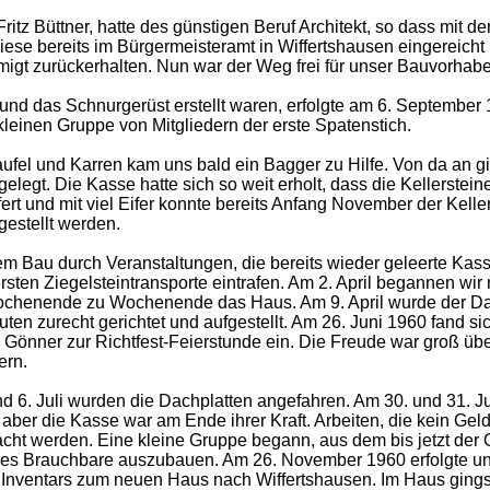
itz Büttner, hatte des günstigen Beruf Architekt, so dass mit 
iese bereits im Bürgermeisteramt in Wiffertshausen eingereich
igt zurückerhalten. Nun war der Weg frei für unser Bauvorhab
nd das Schnurgerüst erstellt waren, erfolgte am 6. September 
kleinen Gruppe von Mitgliedern der erste Spatenstich.
el und Karren kam uns bald ein Bagger zu Hilfe. Von da an ging
legt. Die Kasse hatte sich so weit erholt, dass die Kellerstei
rt und mit viel Eifer konnte bereits Anfang November der Kelle
gestellt werden.
m Bau durch Veranstaltungen, die bereits wieder geleerte Kass
rsten Ziegelsteintransporte eintrafen. Am 2. April begannen wi
enende zu Wochenende das Haus. Am 9. April wurde der Dach
en zurecht gerichtet und aufgestellt. Am 26. Juni 1960 fand si
 Gönner zur Richtfest-Feierstunde ein. Die Freude war groß üb
ern.
und 6. Juli wurden die Dachplatten angefahren. Am 30. und 31. J
aber die Kasse war am Ende ihrer Kraft. Arbeiten, die kein Gel
cht werden. Eine kleine Gruppe begann, aus dem bis jetzt der 
lles Brauchbare auszubauen. Am 26. November 1960 erfolgte un
s Inventars zum neuen Haus nach Wiffertshausen. Im Haus gings