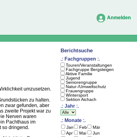
Anmelden
Berichtsuche
.: Fachgruppen :.
Touren/Veranstaltungen
Fachgruppe Bergsteigen
Aktive Familie
Jugend
Seniorengruppe
Natur-/Umweltschutz
irklichkeit umzusetzen.
Frauengruppe
Wintersport
Sektion Aichach
rundstücken zu halten.
en zwar gefunden, aber
.: Jahr :.
as zweite Projekt war zu
 Die Nerven waren
.: Monate :.
ein Pachthaus im
t so dringend.
Jan
Feb
Mär
Apr
Mai
Jun