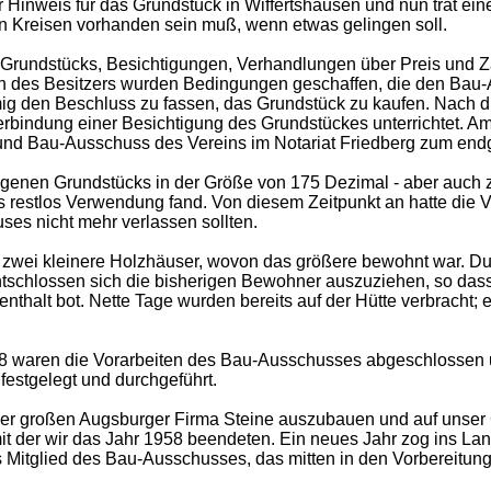
r Hinweis für das Grundstück in Wiffertshausen und nun trat eine
en Kreisen vorhanden sein muß, wenn etwas gelingen soll.
Grundstücks, Besichtigungen, Verhandlungen über Preis und Z
des Besitzers wurden Bedingungen geschaffen, die den Bau-
mmig den Beschluss zu fassen, das Grundstück zu kaufen. Nach
rbindung einer Besichtigung des Grundstückes unterrichtet. Am
d und Bau-Ausschuss des Vereins im Notariat Friedberg zum end
eigenen Grundstücks in der Größe von 175 Dezimal - aber auch 
s restlos Verwendung fand. Von diesem Zeitpunkt an hatte die 
uses nicht mehr verlassen sollten.
 zwei kleinere Holzhäuser, wovon das größere bewohnt war. Du
tschlossen sich die bisherigen Bewohner auszuziehen, so dass
nthalt bot. Nette Tage wurden bereits auf der Hütte verbracht;
58 waren die Vorarbeiten des Bau-Ausschusses abgeschlossen 
festgelegt und durchgeführt.
ner großen Augsburger Firma Steine auszubauen und auf unser
 mit der wir das Jahr 1958 beendeten. Ein neues Jahr zog ins L
es Mitglied des Bau-Ausschusses, das mitten in den Vorbereitu