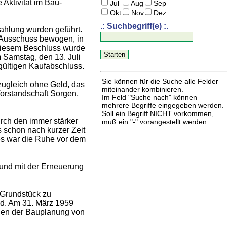
 Aktivität im Bau-
Jul
Aug
Sep
Okt
Nov
Dez
.: Suchbegriff(e) :.
ahlung wurden geführt.
Ausschuss bewogen, in
 diesem Beschluss wurde
 Samstag, den 13. Juli
gültigen Kaufabschluss.
Sie können für die Suche alle Felder
zugleich ohne Geld, das
miteinander kombinieren.
Vorstandschaft Sorgen,
Im Feld "Suche nach" können
mehrere Begriffe eingegeben werden.
Soll ein Begriff NICHT vorkommen,
rch den immer stärker
muß ein "-" vorangestellt werden.
 schon nach kurzer Zeit
 es war die Ruhe vor dem
und mit der Erneuerung
 Grundstück zu
and. Am 31. März 1959
ngen der Bauplanung von