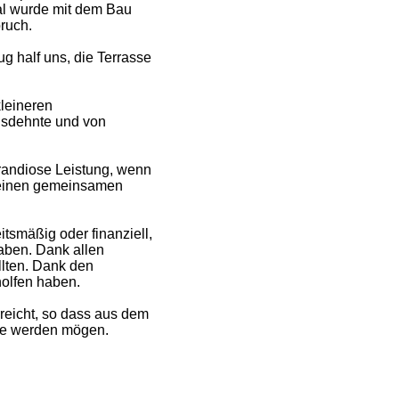
al wurde mit dem Bau
ruch.
 half uns, die Terrasse
leineren
usdehnte und von
grandiose Leistung, wenn
f einen gemeinsamen
tsmäßig oder finanziell,
haben. Dank allen
llten. Dank den
olfen haben.
rreicht, so dass aus dem
nde werden mögen.