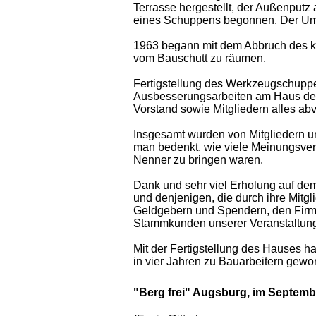
Terrasse hergestellt, der Außenput
eines Schuppens begonnen. Der Umz
1963 begann mit dem Abbruch des kl
vom Bauschutt zu räumen.
Fertigstellung des Werkzeugschuppe
Ausbesserungsarbeiten am Haus der
Vorstand sowie Mitgliedern alles abv
Insgesamt wurden von Mitgliedern un
man bedenkt, wie viele Meinungsver
Nenner zu bringen waren.
Dank und sehr viel Erholung auf dem
und denjenigen, die durch ihre Mitg
Geldgebern und Spendern, den Firmen
Stammkunden unserer Veranstaltunge
Mit der Fertigstellung des Hauses h
in vier Jahren zu Bauarbeitern gew
"Berg frei" Augsburg, im Septemb