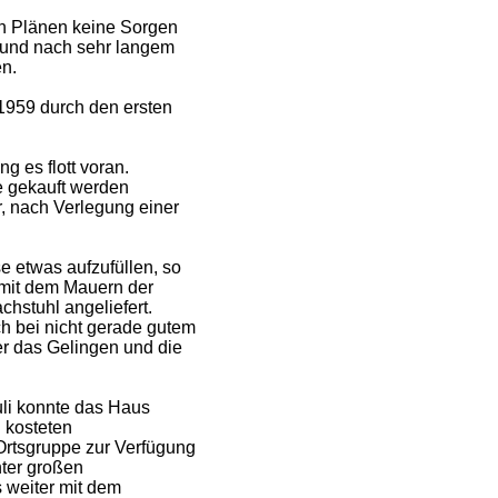
den Plänen keine Sorgen
t und nach sehr langem
en.
1959 durch den ersten
 es flott voran.
ne gekauft werden
r, nach Verlegung einer
e etwas aufzufüllen, so
r mit dem Mauern der
stuhl angeliefert.
ch bei nicht gerade gutem
er das Gelingen und die
uli konnte das Haus
d kosteten
Ortsgruppe zur Verfügung
ter großen
 weiter mit dem