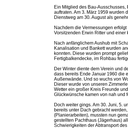
Ein Mitglied des Bau-Ausschusses, Fr
auftraten. Am 3. März 1959 wurden d
Dienstweg am 30. August als genehm
Nachdem die Vermessungen erfolgt u
Vorsitzenden Erwin Ritter und einer 
Nach anfänglichem Aushub mit Schauf
Kanalisation und Bankett wurden ange
konnten. Diese wurden prompt geliefe
Fertigbalkendecke, im Rohbau fertig
Der Winter diente dem Verein und de
dass bereits Ende Januar 1960 die e
Außenwände. Und so wuchs von Woch
Dieser wurde von unseren Zimmerleut
Wetter ein großer Kreis Freunde und
Glückwünsche kamen von nah und f
Doch weiter gings. Am 30. Juni, 5. 
bereits unter Dach gebracht werden, 
(Planierarbeiten), mussten nun gema
gestellten Pachthaus (Jägerhaus) a
Schwierigkeiten der Abtransport de