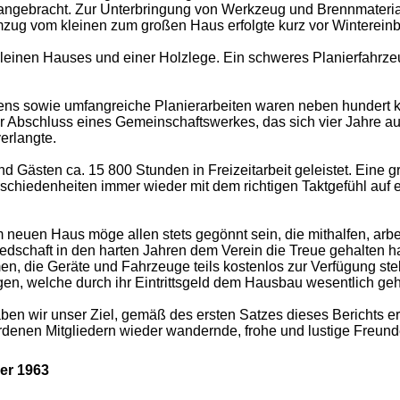
z angebracht. Zur Unterbringung von Werkzeug und Brennmateri
ug vom kleinen zum großen Haus erfolgte kurz vor Wintereinb
einen Hauses und einer Holzlege. Ein schweres Planierfahrzeug
ns sowie umfangreiche Planierarbeiten waren neben hundert k
 Abschluss eines Gemeinschaftswerkes, das sich vier Jahre a
erlangte.
d Gästen ca. 15 800 Stunden in Freizeitarbeit geleistet. Eine 
schiedenheiten immer wieder mit dem richtigen Taktgefühl au
 neuen Haus möge allen stets gegönnt sein, die mithalfen, arbei
liedschaft in den harten Jahren dem Verein die Treue gehalten 
, die Geräte und Fahrzeuge teils kostenlos zur Verfügung ste
n, welche durch ihr Eintrittsgeld dem Hausbau wesentlich geh
aben wir unser Ziel, gemäß des ersten Satzes dieses Berichts e
ordenen Mitgliedern wieder wandernde, frohe und lustige Freu
er 1963