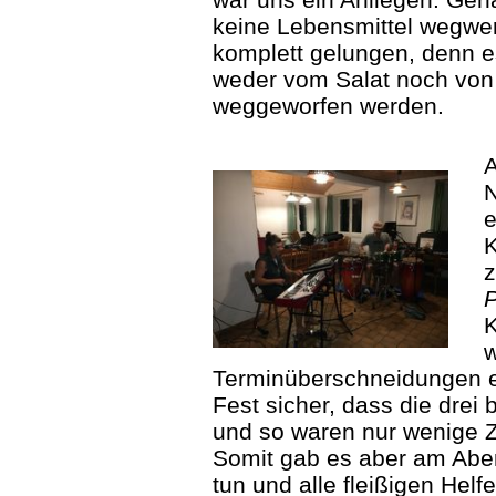
keine Lebensmittel wegwer
komplett gelungen, denn e
weder vom Salat noch vo
weggeworfen werden.
A
N
e
K
P
K
Terminüberschneidungen e
Fest sicher, dass die drei 
und so waren nur wenige
Somit gab es aber am Aben
tun und alle fleißigen Helf