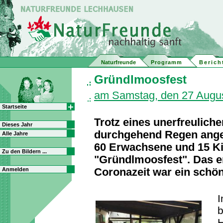
Naturfreunde
Programm
Berich
Gründlmoosfest
am Samstag, den 27 Augu
Startseite
Trotz eines unerfreuliche
Dieses Jahr
durchgehend Regen anges
Alle Jahre
60 Erwachsene und 15 K
Zu den Bildern ...
"Gründlmoosfest". Das e
Anmelden
Coronazeit war ein schön
I
b
H