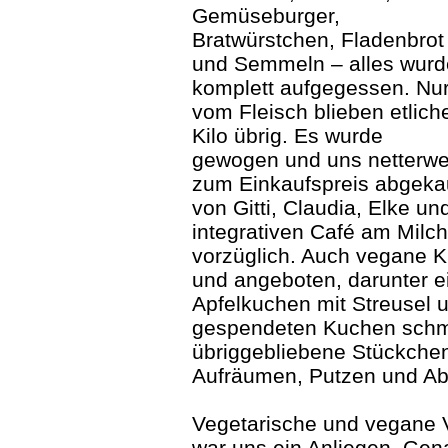
Gemüseburger,
Bratwürstchen, Fladenbrot
und Semmeln – alles wurd
komplett aufgegessen. Nu
vom Fleisch blieben etlich
Kilo übrig. Es wurde
gewogen und uns netterwei
zum Einkaufspreis abgeka
von Gitti, Claudia, Elke 
integrativen Café am Mil
vorzüglich. Auch vegane 
und angeboten, darunter e
Apfelkuchen mit Streusel u
gespendeten Kuchen schme
übriggebliebene Stückche
Aufräumen, Putzen und A
Vegetarische und vegane 
war uns ein Anliegen. Gen