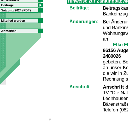
Anschriften
Hinweise zur Zahlungsabwi
Beiträge
Beiträge:
Beitragskas
Satzung 2024 (PDF)
Bankeinzug
Mitglied werden
Änderungen:
Bei Änderu
und Bankins
Anmelden
Wohnungswe
an
Elke F
86156 Augs
2480026
gebeten. Be
an unser Ko
die wir in Z
Rechnung s
Anschrift:
Anschrift 
TV "Die Nat
Lechhausen 
Bärenstraß
Telefon (08
♥