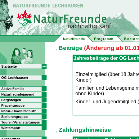
Naturfreunde
Programm
Berich
Beiträge
(Änderung ab 01.01
Jahresbeiträge der OG Lec
Startseite
Einzelmitglied (über 18 Jahr
OG Lechhausen
Kinder)
Familien und Lebensgemeins
Aktive Familie
ohne Kinder)
Naturfreundejugend
Bergsteigen
Kinder- und Jugendmitglied (
Frauengruppe
Natur-/Umweltschutz
Seniorengruppe
Touren/Veranstaltungen
Wintersport
Zahlungshinweise